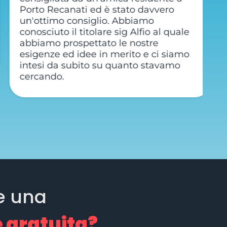
Porto Recanati ed è stato davvero
R
un'ottimo consiglio. Abbiamo
si
conosciuto il titolare sig Alfio al quale
h
abbiamo prospettato le nostre
ci
esigenze ed idee in merito e ci siamo
ne
intesi da subito su quanto stavamo
d
cercando.
q
l
e una
 gratuita?