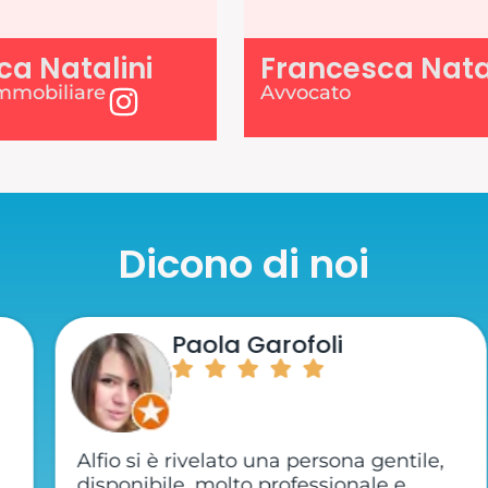
ca Natalini
Francesca Nata
mmobiliare
Avvocato
Dicono di noi
Paola Garofoli
Alfio si è rivelato una persona gentile,
disponibile, molto professionale e