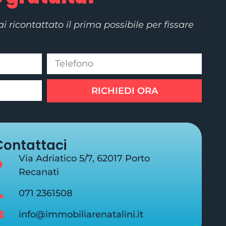
rai ricontattato il prima possibile per fissare
RICHIEDI ORA
Contattaci
Via Adriatico 5/7, 62017 Porto
Recanati
071 2361508
info@immobiliarenatalini.it