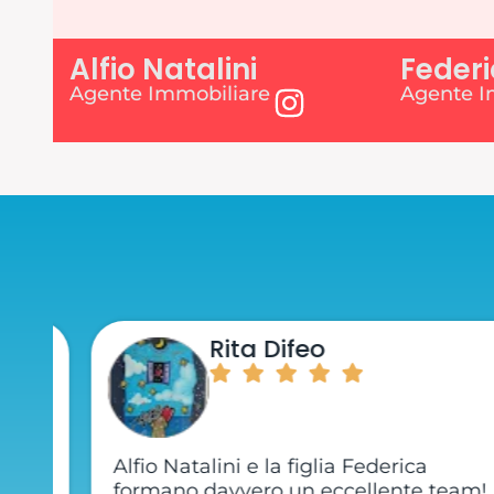
Alfio Natalini
Federi
Agente Immobiliare
Agente I
Rita Difeo
Alfio Natalini e la figlia Federica
formano davvero un eccellente team!