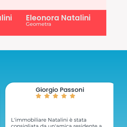
lini
Eleonora Natalini
Geometra
Giorgio Passoni
L'immobiliare Natalini è stata
Al
consigliata da un'amica residente a
c