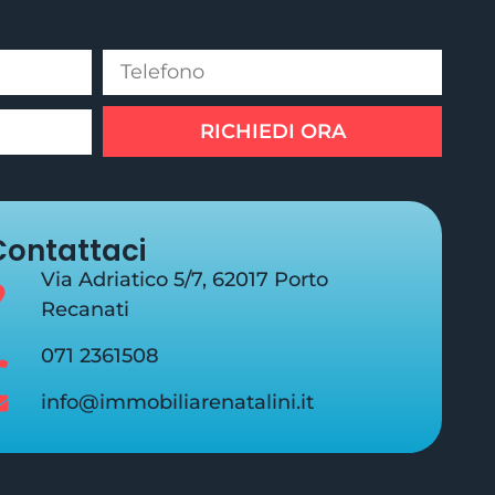
RICHIEDI ORA
Contattaci
Via Adriatico 5/7, 62017 Porto
Recanati
071 2361508
info@immobiliarenatalini.it